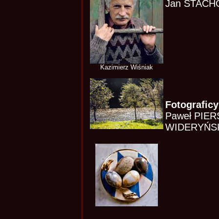
Jan STACH
Kazimierz Wiśniak
Fotograficy
Paweł PIER
WIDERYŃS