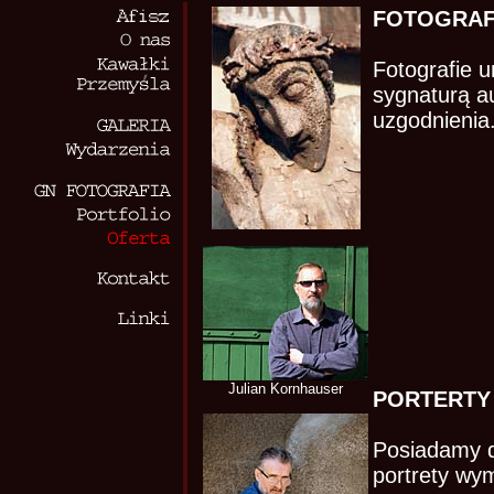
FOTOGRAF
Fotografie u
sygnaturą au
uzgodnienia.
Julian Kornhauser
PORTERTY
Posiadamy d
portrety wy