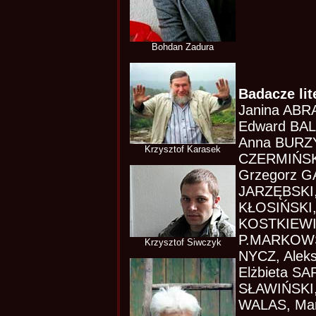
Bohdan Zadura
Badacze lit
Janina ABR
Edward BAL
Anna BURZY
Krzysztof Karasek
CZERMIŃSK
Grzegorz G
JARZĘBSKI,
KŁOSIŃSKI,
KOSTKIEWIC
P.MARKOWSK
Krzysztof Siwczyk
NYCZ, Ale
Elżbieta 
SŁAWIŃSKI,
WALAS, Mar