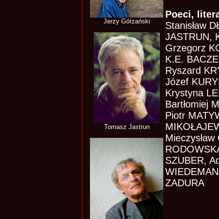
Poeci, liter
Jerzy Górzański
Stanisław 
JASTRUN, K
Grzegorz K
K.E. BACZE
Ryszard KR
Józef KURY
Krystyna L
Bartłomiej
Piotr MATY
MIKOŁAJEW
Tomasz Jastrun
Mieczysław
RODOWSKA, 
SZUBER, A
WIEDEMANN
ZADURA