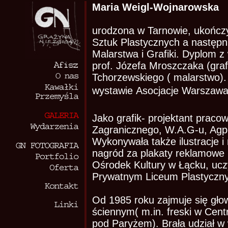
Maria Weigl-Wojnarowska
urodzona w Tarnowie, ukońc
Sztuk Plastycznych a następn
Malarstwa i Grafiki. Dyplom 
prof. Józefa Mroszczaka (graf
Tchorzewskiego ( malarstwo).
wystawie Asocjacje Warszaw
Jako grafik- projektant prac
Zagranicznego, W.A.G-u, Agpo
Wykonywała także ilustracje i
nagród za plakaty reklamowe i
Ośrodek Kultury w Łącku, uczy
Prywatnym Liceum Plastyczn
Od 1985 roku zajmuje się gł
ściennym( m.in. freski w Cent
pod Paryżem). Brała udział w 