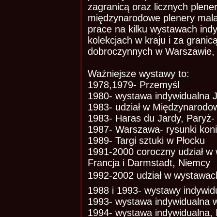
zagranicą oraz licznych plene
międzynarodowe plenery mala
prace na kilku wystawach indy
kolekcjach w kraju i za granic
dobroczynnych w Warszawie, L
Ważniejsze wystawy to:
1978,1979- Przemyśl
1980- wystawa indywidualna J
1983- udział w Międzynarodow
1983- Haras du Jardy, Paryż- 
1987- Warszawa- rysunki koni
1989- Targi sztuki w Płocku
1991-2000 coroczny udział w
Francja i Darmstadt, Niemcy
1992-2002 udział w wystawach 
1988 i 1993- wystawy indywid
1993- wystawa indywidualna w 
1994- wystawa indywidualna,