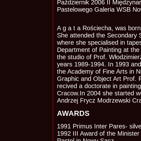
Październik 2006 II Międzyna
Pastelowego Galeria WSB N
A g a t a Rościecha, was bor
She attended the Secondary S
where she specialised in tape
Department of Painting at the
the studio of Prof. Włodzimie
years 1989-1994. In 1993 and
the Academy of Fine Arts in N
Graphic and Object Art Prof. 
recived a doctorate in paintin
Cracow.In 2004 she started wo
Andrzej Frycz Modrzewski Cr
AWARDS
1991 Primus Inter Pares- silv
1992 III Award of the Minister 
Pastel in Nowy Sącz