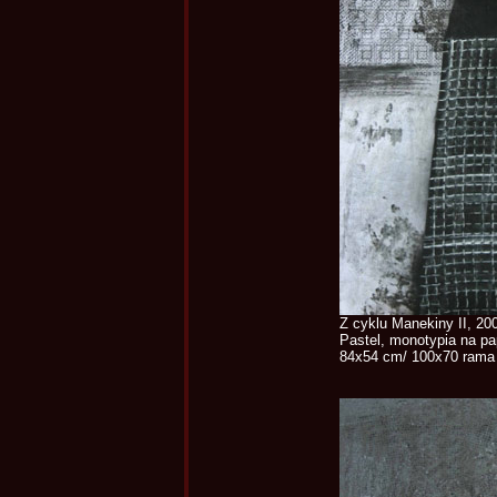
Z cyklu Manekiny II, 20
Pastel, monotypia na pa
84x54 cm/ 100x70 rama