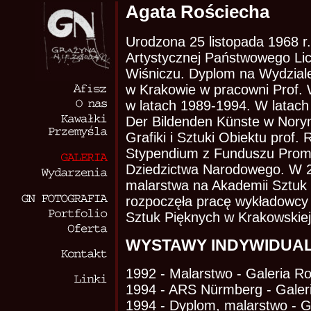
Agata Rościecha
Urodzona 25 listopada 1968 r
Artystycznej Państwowego L
Wiśniczu. Dyplom na Wydzial
w Krakowie w pracowni Prof. 
w latach 1989-1994. W latach
Der Bildenden Künste w Nory
Grafiki i Sztuki Obiektu prof
Stypendium z Funduszu Promoc
Dziedzictwa Narodowego. W 20
malarstwa na Akademii Sztuk
rozpoczęła pracę wykładowcy 
Sztuk Pięknych w Krakowskiej
WYSTAWY INDYWIDUA
1992 - Malarstwo - Galeria R
1994 - ARS Nürmberg - Galer
1994 - Dyplom, malarstwo - Ga